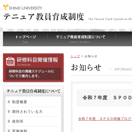
トップ
>
お知らせ
令和７年度 ＳＰＯ
制度概要
期待されている力
令和７年度 ＳＰＯＤ研修プログ
規則等
実施体制