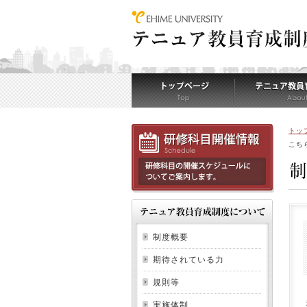
トッ
こち
制度概要
期待されている力
規則等
実施体制