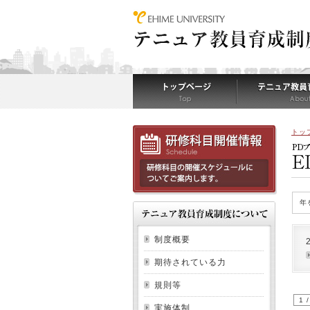
トッ
年
制度概要
期待されている力
規則等
1 /
実施体制